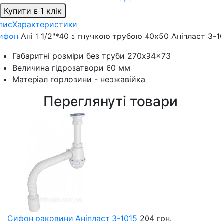
Купити в 1 клік
пис
Характеристики
ифон
Ані 1 1/2"*40 з гнучкою трубою 40x50 Аніпласт З-1
Габаритні розміри без труби 270x94x73
Величина гідрозатвори 60 мм
Матеріал горловини - нержавійка
Переглянуті товари
Сифон раковини Аніпласт З-1015
204 грн.