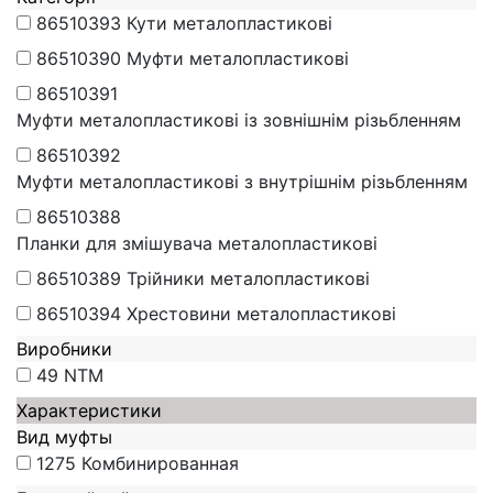
86510393
Кути металопластикові
86510390
Муфти металопластикові
86510391
Муфти металопластикові із зовнішнім різьбленням
86510392
Муфти металопластикові з внутрішнім різьбленням
86510388
Планки для змішувача металопластикові
86510389
Трійники металопластикові
86510394
Хрестовини металопластикові
Виробники
49
NTM
Характеристики
Вид муфты
1275
Комбинированная