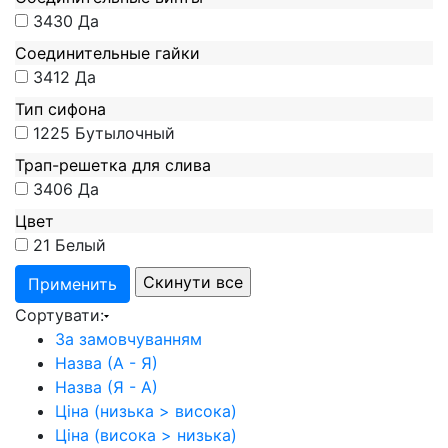
3430
Да
Соединительные гайки
3412
Да
Тип сифона
1225
Бутылочный
Трап-решетка для слива
3406
Да
Цвет
21
Белый
Сортувати:
За замовчуванням
Назва (А - Я)
Назва (Я - А)
Ціна (низька > висока)
Ціна (висока > низька)