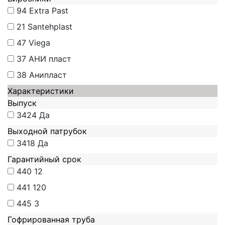
94
Extra Past
21
Santehplast
47
Viega
37
АНИ пласт
38
Анипласт
Характеристики
Выпуск
3424
Да
Выходной патрубок
3418
Да
Гарантийный срок
440
12
441
120
445
3
Гофрированная труба